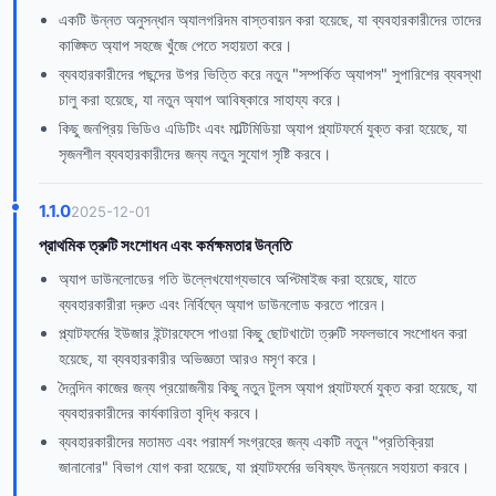
একটি উন্নত অনুসন্ধান অ্যালগরিদম বাস্তবায়ন করা হয়েছে, যা ব্যবহারকারীদের তাদের
কাঙ্ক্ষিত অ্যাপ সহজে খুঁজে পেতে সহায়তা করে।
ব্যবহারকারীদের পছন্দের উপর ভিত্তি করে নতুন "সম্পর্কিত অ্যাপস" সুপারিশের ব্যবস্থা
চালু করা হয়েছে, যা নতুন অ্যাপ আবিষ্কারে সাহায্য করে।
কিছু জনপ্রিয় ভিডিও এডিটিং এবং মাল্টিমিডিয়া অ্যাপ প্ল্যাটফর্মে যুক্ত করা হয়েছে, যা
সৃজনশীল ব্যবহারকারীদের জন্য নতুন সুযোগ সৃষ্টি করবে।
1.1.0
2025-12-01
প্রাথমিক ত্রুটি সংশোধন এবং কর্মক্ষমতার উন্নতি
অ্যাপ ডাউনলোডের গতি উল্লেখযোগ্যভাবে অপ্টিমাইজ করা হয়েছে, যাতে
ব্যবহারকারীরা দ্রুত এবং নির্বিঘ্নে অ্যাপ ডাউনলোড করতে পারেন।
প্ল্যাটফর্মের ইউজার ইন্টারফেসে পাওয়া কিছু ছোটখাটো ত্রুটি সফলভাবে সংশোধন করা
হয়েছে, যা ব্যবহারকারীর অভিজ্ঞতা আরও মসৃণ করে।
দৈনন্দিন কাজের জন্য প্রয়োজনীয় কিছু নতুন টুলস অ্যাপ প্ল্যাটফর্মে যুক্ত করা হয়েছে, যা
ব্যবহারকারীদের কার্যকারিতা বৃদ্ধি করবে।
ব্যবহারকারীদের মতামত এবং পরামর্শ সংগ্রহের জন্য একটি নতুন "প্রতিক্রিয়া
জানানোর" বিভাগ যোগ করা হয়েছে, যা প্ল্যাটফর্মের ভবিষ্যৎ উন্নয়নে সহায়তা করবে।