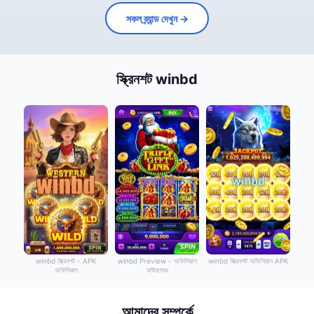
সকল ব্র্যান্ড দেখুন →
স্ক্রিনশট winbd
winbd স্ক্রিনশট - APK
winbd Preview - অফিসিয়াল
winbd স্ক্রিনশট অফিসিয়াল APK
অফিসিয়াল
ডাউনলোড
আমাদের সম্পর্কে