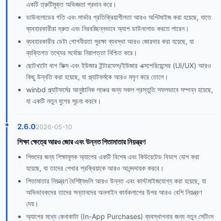
একটি ত্রুটিমুক্ত অভিজ্ঞতা প্রদান করে।
ডাউনলোডের গতি এবং সার্ভার প্রতিক্রিয়াশীলতা আরও অপ্টিমাইজ করা হয়েছে, যাতে
ব্যবহারকারীরা দ্রুত এবং নিরবচ্ছিন্নভাবে অ্যাপ ডাউনলোড করতে পারেন।
ব্যবহারকারীর ডেটা গোপনীয়তা সুরক্ষা ব্যবস্থা আরও জোরদার করা হয়েছে, যা
ব্যক্তিগত তথ্যের সর্বোচ্চ নিরাপত্তা নিশ্চিত করে।
ছোটখাটো বাগ ফিক্স এবং ইউজার ইন্টারফেস/ইউজার এক্সপেরিয়েন্সের (UI/UX) আরও
কিছু উন্নতি করা হয়েছে, যা প্ল্যাটফর্মকে আরও মসৃণ করে তোলে।
winbd প্ল্যাটফর্মের আনুষ্ঠানিক লঞ্চের জন্য সকল প্রস্তুতি সফলভাবে সম্পন্ন হয়েছে,
যা একটি নতুন যুগের সূচনা করবে।
2.6.0
2026-05-10
শিক্ষা ক্ষেত্রে আরও জোর এবং উন্নত পিতামাতার নিয়ন্ত্রণ
শিশুদের জন্য শিক্ষামূলক অ্যাপের একটি বিশেষ এবং কিউরেটেড বিভাগ যোগ করা
হয়েছে, যা তাদের শেখার প্রক্রিয়াকে আরও আনন্দদায়ক করবে।
পিতামাতার নিয়ন্ত্রণ বৈশিষ্ট্যগুলি আরও উন্নত এবং কাস্টমাইজযোগ্য করা হয়েছে, যা
অভিভাবকদের তাদের সন্তানদের অনলাইন কার্যকলাপের উপর আরও বেশি নিয়ন্ত্রণ
দেয়।
অ্যাপের মধ্যে কেনাকাটা (In-App Purchases) ব্যবস্থাপনার জন্য নতুন সেটিংস