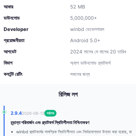
আকার
52 MB
ডাউনলোড
5,000,000+
Developer
winbd ডেভেলপারস
প্রয়োজনীয়তা
Android 5.0+
আপডেট
2024 সালের মে মাসের 20 তারিখ
বিভাগ
অ্যাপ ডাউনলোড প্ল্যাটফর্ম
কনটেন্ট রেটিং
সকলের জন্য
রিলিজ লগ
2.9.4
2026-06-12
সর্বশেষ
চূড়ান্ত পরিমার্জন এবং প্ল্যাটফর্ম স্থিতিশীলতা নিশ্চিতকরণ
winbd প্ল্যাটফর্মের সামগ্রিক স্থিতিশীলতা এবং নির্ভরযোগ্যতা উন্নত করা হয়েছে, যা