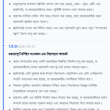
অনুসন্ধানের ফলাফলে ফিল্টারিং অপশন যোগ করা হয়েছে, যেমন - মূল্য, রেটিং এবং
ক্যাটাগরি, যা ব্যবহারকারীদের আরও সুনির্দিষ্ট ফলাফল পেতে সাহায্য করবে।
অ্যাপের তালিকা লোডিং গতি আরও উন্নত করা হয়েছে, যাতে ব্যবহারকারীরা দ্রুত
অ্যাপগুলি ব্রাউজ করতে পারেন।
প্ল্যাটফর্মের গুণগত মান নিশ্চিত করতে এবং সেরা অ্যাপগুলি তুলে ধরতে নতুন "সম্পাদকের
পছন্দ" বিভাগ চালু করা হয়েছে।
1.5.0
2026-02-01
গুরুত্বপূর্ণ বৈশিষ্ট্য সংযোজন এবং নিরাপত্তা আপডেট
অ্যাপ আপডেটের জন্য একটি স্বয়ংক্রিয় বিজ্ঞপ্তি সিস্টেম চালু করা হয়েছে, যা
ব্যবহারকারীদের তাদের অ্যাপগুলি আপ-টু-ডেট রাখতে সাহায্য করবে।
প্ল্যাটফর্মের ডেটা সুরক্ষার জন্য উন্নত নিরাপত্তা প্রোটোকল এবং ডেটা এনক্রিপশন
পদ্ধতি বাস্তবায়ন করা হয়েছে, যা ব্যবহারকারীর গোপনীয়তা নিশ্চিত করে।
শিশুদের সুরক্ষিত অনলাইন অভিজ্ঞতা নিশ্চিত করতে পিতামাতার নিয়ন্ত্রণ বৈশিষ্ট্য
(প্রারম্ভিক সংস্করণ) যোগ করা হয়েছে।
অ্যাপের রেটিং এবং রিভিউ সিস্টেম আরও উন্নত করা হয়েছে, যা ব্যবহারকারীদের অ্যাপ
সম্পর্কে তাদের মতামত প্রকাশ করতে এবং অন্যদের সিদ্ধান্ত নিতে সাহায্য করবে।
নির্বাচিত অ্যাপের জন্য নতুন "অফলাইন ডাউনলোড" বিকল্প যোগ করা হয়েছে, যা