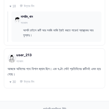
💬 উত্তর দিন
♥ 18
নাসরিন_খান
গতকাল
আপনি চাইলে রুটি আর সবজি ভাজি ট্রাই করতে পারেন! স্বাস্থ্যকর আর
সুস্বাদু।
user_213
গতকাল
আজকে অফিসের পথে বিশাল জ্যাম ছিল। এক ঘণ্টা লেট! প্রতিদিনের রুটিনই এমন হয়ে
গেছে।
💬 উত্তর দিন
♥ 30
শর্তাবলী
গোপনীয়তা নীতি