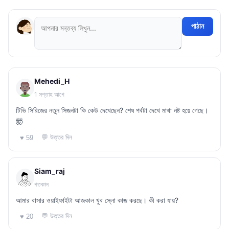
পাঠান
Mehedi_H
1 সপ্তাহ আগে
টিভি সিরিজের নতুন সিজনটা কি কেউ দেখেছেন? শেষ পর্বটা দেখে মাথা নষ্ট হয়ে গেছে।
🤯
💬 উত্তর দিন
♥ 59
Siam_raj
গতকাল
আমার বাসার ওয়াইফাইটা আজকাল খুব স্লো কাজ করছে। কী করা যায়?
💬 উত্তর দিন
♥ 20