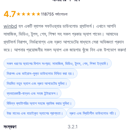
4.7
★
★
★
★
★
118755 পর্যালোচনা
winbd
হল একটি ব্যাপক সফটওয়্যার ডাউনলোড প্ল্যাটফর্ম। এখানে আপনি
সামাজিক, ভিডিও, টুলস, গেম, শিক্ষা সহ সকল প্রকার অ্যাপ পাবেন। আমাদের
প্ল্যাটফর্ম নিরাপদ, নির্ভরযোগ্য এবং দ্রুত আপডেটের মাধ্যমে সেরা অভিজ্ঞতা প্রদান
করে। আপনার প্রয়োজনীয় সকল অ্যাপ এক জায়গায় খুঁজে নিন এবং উপভোগ করুন!
সকল ধরণের অ্যাপের বিশাল সংগ্রহ: সামাজিক, ভিডিও, টুলস, গেম, শিক্ষা ইত্যাদি।
নিরাপদ এবং ভাইরাস-মুক্ত ডাউনলোড নিশ্চিত করা হয়।
নিয়মিত নতুন অ্যাপ এবং দ্রুত আপডেটের সুবিধা।
ব্যবহারকারী-বান্ধব এবং সহজ ইন্টারফেস।
বিভিন্ন ক্যাটাগরির অ্যাপ সহজে ব্রাউজ করার সুবিধা।
উচ্চ মানের এবং যাচাইকৃত অ্যাপের প্রাপ্যতা।
দ্রুত এবং স্থিতিশীল ডাউনলোড গতি।
সংস্করণ
3.2.1