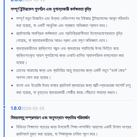
সম্পূর্ণ ইন্টারফেস পুনর্গঠন এবং যুগান্তকারী কর্মক্ষমতা বৃদ্ধি
সম্পূর্ণ নতুন ডিজাইন এবং উন্নত নেভিগেশন সহ ইউজার ইন্টারফেসের আমূল পরিবর্তন
করা হয়েছে, যা একটি আধুনিক এবং স্বজ্ঞাত অভিজ্ঞতা প্রদান করে।
প্ল্যাটফর্মের সামগ্রিক কর্মক্ষমতা এবং প্রতিক্রিয়াশীলতা উল্লেখযোগ্যভাবে বৃদ্ধি
পেয়েছে, যা ব্যবহারকারীদের আরও দ্রুত এবং মসৃণ অভিজ্ঞতা দেবে।
ব্যবহারকারীদের ব্যক্তিগত পছন্দ এবং ব্যবহারের প্যাটার্নের উপর ভিত্তি করে
ব্যক্তিগতকৃত অ্যাপ সুপারিশের জন্য এআই-চালিত অ্যালগরিদম বাস্তবায়ন করা
হয়েছে।
চোখের আরামের জন্য এবং ব্যাটারির আয়ু বাড়ানোর জন্য একটি নতুন "ডার্ক মোড"
অপশন যোগ করা হয়েছে।
বাংলা এবং ইংরেজি উভয় ভাষায় প্ল্যাটফর্ম ব্যবহারের জন্য মাল্টি-ল্যাংগুয়েজ সাপোর্ট চালু
করা হয়েছে, যা বৃহত্তর ব্যবহারকারী গোষ্ঠীর কাছে পৌঁছাতে সাহায্য করবে।
1.8.0
2026-02-25
বিষয়বস্তু সম্প্রসারণ এবং অনুসন্ধান পদ্ধতির পরিমার্জন
বিভিন্ন শিক্ষাগত স্তরের জন্য উপযোগী শিক্ষা-সম্পর্কিত অ্যাপের একটি বিশাল সংগ্রহ
প্ল্যাটফর্মে যুক্ত করা হয়েছে, যা শিক্ষামূলক চাহিদা পূরণ করে।