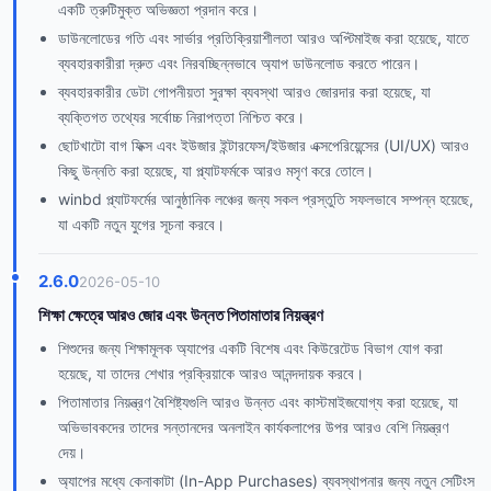
একটি ত্রুটিমুক্ত অভিজ্ঞতা প্রদান করে।
ডাউনলোডের গতি এবং সার্ভার প্রতিক্রিয়াশীলতা আরও অপ্টিমাইজ করা হয়েছে, যাতে
ব্যবহারকারীরা দ্রুত এবং নিরবচ্ছিন্নভাবে অ্যাপ ডাউনলোড করতে পারেন।
ব্যবহারকারীর ডেটা গোপনীয়তা সুরক্ষা ব্যবস্থা আরও জোরদার করা হয়েছে, যা
ব্যক্তিগত তথ্যের সর্বোচ্চ নিরাপত্তা নিশ্চিত করে।
ছোটখাটো বাগ ফিক্স এবং ইউজার ইন্টারফেস/ইউজার এক্সপেরিয়েন্সের (UI/UX) আরও
কিছু উন্নতি করা হয়েছে, যা প্ল্যাটফর্মকে আরও মসৃণ করে তোলে।
winbd প্ল্যাটফর্মের আনুষ্ঠানিক লঞ্চের জন্য সকল প্রস্তুতি সফলভাবে সম্পন্ন হয়েছে,
যা একটি নতুন যুগের সূচনা করবে।
2.6.0
2026-05-10
শিক্ষা ক্ষেত্রে আরও জোর এবং উন্নত পিতামাতার নিয়ন্ত্রণ
শিশুদের জন্য শিক্ষামূলক অ্যাপের একটি বিশেষ এবং কিউরেটেড বিভাগ যোগ করা
হয়েছে, যা তাদের শেখার প্রক্রিয়াকে আরও আনন্দদায়ক করবে।
পিতামাতার নিয়ন্ত্রণ বৈশিষ্ট্যগুলি আরও উন্নত এবং কাস্টমাইজযোগ্য করা হয়েছে, যা
অভিভাবকদের তাদের সন্তানদের অনলাইন কার্যকলাপের উপর আরও বেশি নিয়ন্ত্রণ
দেয়।
অ্যাপের মধ্যে কেনাকাটা (In-App Purchases) ব্যবস্থাপনার জন্য নতুন সেটিংস