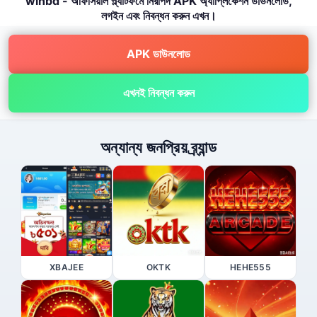
winbd - অফিসিয়াল প্ল্যাটফর্মে নিরাপদ APK অ্যাপ্লিকেশন ডাউনলোড,
লগইন এবং নিবন্ধন করুন এখন।
APK ডাউনলোড
এখনই নিবন্ধন করুন
অন্যান্য জনপ্রিয় ব্র্যান্ড
XBAJEE
OKTK
HEHE555