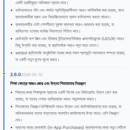
একটি ত্রুটিমুক্ত অভিজ্ঞতা প্রদান করে।
ডাউনলোডের গতি এবং সার্ভার প্রতিক্রিয়াশীলতা আরও অপ্টিমাইজ করা হয়েছে, যাতে
ব্যবহারকারীরা দ্রুত এবং নিরবচ্ছিন্নভাবে অ্যাপ ডাউনলোড করতে পারেন।
ব্যবহারকারীর ডেটা গোপনীয়তা সুরক্ষা ব্যবস্থা আরও জোরদার করা হয়েছে, যা
ব্যক্তিগত তথ্যের সর্বোচ্চ নিরাপত্তা নিশ্চিত করে।
ছোটখাটো বাগ ফিক্স এবং ইউজার ইন্টারফেস/ইউজার এক্সপেরিয়েন্সের (UI/UX) আরও
কিছু উন্নতি করা হয়েছে, যা প্ল্যাটফর্মকে আরও মসৃণ করে তোলে।
winbd প্ল্যাটফর্মের আনুষ্ঠানিক লঞ্চের জন্য সকল প্রস্তুতি সফলভাবে সম্পন্ন হয়েছে,
যা একটি নতুন যুগের সূচনা করবে।
2.6.0
2026-05-10
শিক্ষা ক্ষেত্রে আরও জোর এবং উন্নত পিতামাতার নিয়ন্ত্রণ
শিশুদের জন্য শিক্ষামূলক অ্যাপের একটি বিশেষ এবং কিউরেটেড বিভাগ যোগ করা
হয়েছে, যা তাদের শেখার প্রক্রিয়াকে আরও আনন্দদায়ক করবে।
পিতামাতার নিয়ন্ত্রণ বৈশিষ্ট্যগুলি আরও উন্নত এবং কাস্টমাইজযোগ্য করা হয়েছে, যা
অভিভাবকদের তাদের সন্তানদের অনলাইন কার্যকলাপের উপর আরও বেশি নিয়ন্ত্রণ
দেয়।
অ্যাপের মধ্যে কেনাকাটা (In-App Purchases) ব্যবস্থাপনার জন্য নতুন সেটিংস