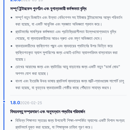
সম্পূর্ণ ইন্টারফেস পুনর্গঠন এবং যুগান্তকারী কর্মক্ষমতা বৃদ্ধি
সম্পূর্ণ নতুন ডিজাইন এবং উন্নত নেভিগেশন সহ ইউজার ইন্টারফেসের আমূল পরিবর্তন
করা হয়েছে, যা একটি আধুনিক এবং স্বজ্ঞাত অভিজ্ঞতা প্রদান করে।
প্ল্যাটফর্মের সামগ্রিক কর্মক্ষমতা এবং প্রতিক্রিয়াশীলতা উল্লেখযোগ্যভাবে বৃদ্ধি
পেয়েছে, যা ব্যবহারকারীদের আরও দ্রুত এবং মসৃণ অভিজ্ঞতা দেবে।
ব্যবহারকারীদের ব্যক্তিগত পছন্দ এবং ব্যবহারের প্যাটার্নের উপর ভিত্তি করে
ব্যক্তিগতকৃত অ্যাপ সুপারিশের জন্য এআই-চালিত অ্যালগরিদম বাস্তবায়ন করা
হয়েছে।
চোখের আরামের জন্য এবং ব্যাটারির আয়ু বাড়ানোর জন্য একটি নতুন "ডার্ক মোড"
অপশন যোগ করা হয়েছে।
বাংলা এবং ইংরেজি উভয় ভাষায় প্ল্যাটফর্ম ব্যবহারের জন্য মাল্টি-ল্যাংগুয়েজ সাপোর্ট চালু
করা হয়েছে, যা বৃহত্তর ব্যবহারকারী গোষ্ঠীর কাছে পৌঁছাতে সাহায্য করবে।
1.8.0
2026-02-25
বিষয়বস্তু সম্প্রসারণ এবং অনুসন্ধান পদ্ধতির পরিমার্জন
বিভিন্ন শিক্ষাগত স্তরের জন্য উপযোগী শিক্ষা-সম্পর্কিত অ্যাপের একটি বিশাল সংগ্রহ
প্ল্যাটফর্মে যুক্ত করা হয়েছে, যা শিক্ষামূলক চাহিদা পূরণ করে।