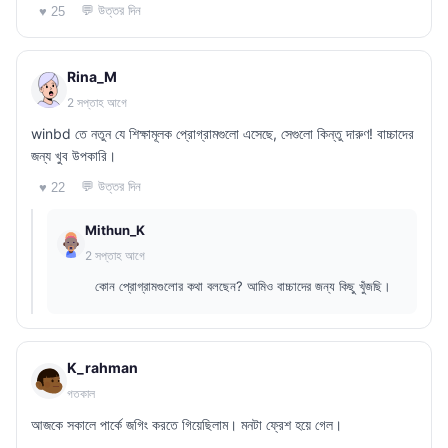
💬 উত্তর দিন
♥ 25
Rina_M
2 সপ্তাহ আগে
winbd তে নতুন যে শিক্ষামূলক প্রোগ্রামগুলো এসেছে, সেগুলো কিন্তু দারুণ! বাচ্চাদের
জন্য খুব উপকারি।
💬 উত্তর দিন
♥ 22
Mithun_K
2 সপ্তাহ আগে
কোন প্রোগ্রামগুলোর কথা বলছেন? আমিও বাচ্চাদের জন্য কিছু খুঁজছি।
K_rahman
গতকাল
আজকে সকালে পার্কে জগিং করতে গিয়েছিলাম। মনটা ফ্রেশ হয়ে গেল।