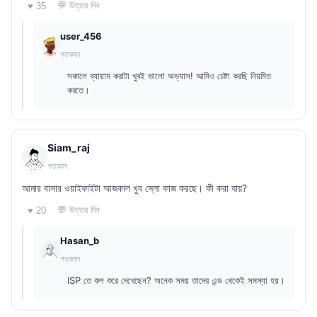
💬 উত্তর দিন
♥ 35
user_456
গতকাল
সকালে ব্যায়াম করাটা খুবই ভালো অভ্যাস! আমিও চেষ্টা করছি নিয়মিত
করতে।
Siam_raj
গতকাল
আমার বাসার ওয়াইফাইটা আজকাল খুব স্লো কাজ করছে। কী করা যায়?
💬 উত্তর দিন
♥ 20
Hasan_b
গতকাল
ISP তে কল করে দেখেছেন? অনেক সময় তাদের এন্ড থেকেই সমস্যা হয়।