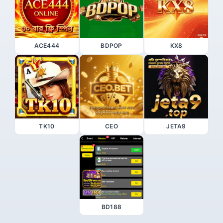
ACE444
BDPOP
KX8
TK10
CEO
JETA9
BD188