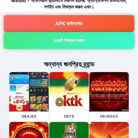
winbd - অফিসিয়াল প্ল্যাটফর্মে নিরাপদ APK অ্যাপ্লিকেশন ডাউনলোড,
লগইন এবং নিবন্ধন করুন এখন।
APK ডাউনলোড
এখনই নিবন্ধন করুন
অন্যান্য জনপ্রিয় ব্র্যান্ড
XBAJEE
OKTK
HEHE555