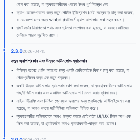
যোগ করা হয়েছে, যা ব্যবহারকারীদের খরচের উপর পূর্ণ নিয়ন্ত্রণ দেয়।
অ্যাপ ডেভেলপারদের জন্য নতুন পোর্টাল ইন্টিগ্রেশন (বেটা সংস্করণ) চালু করা হয়েছে,
যা ডেভেলপারদের জন্য winbd প্ল্যাটফর্মে অ্যাপ আপলোড করা সহজ করবে।
প্ল্যাটফর্মের নিরাপত্তা প্যাচ এবং দুর্বলতা সংশোধন করা হয়েছে, যা ব্যবহারকারীদের
ডেটাকে আরও সুরক্ষিত রাখে।
2.3.0
2026-04-15
নতুন অ্যাপ প্রকার এবং উন্নত ডাউনলোড ম্যানেজার
বিভিন্ন ধরণের গেমিং অ্যাপের জন্য একটি ডেডিকেটেড বিভাগ চালু করা হয়েছে, যা
গেমপ্রেমীদের জন্য এক নতুন গন্তব্য।
একটি উন্নত ডাউনলোড ম্যানেজার যোগ করা হয়েছে, যা ব্যবহারকারীদের ডাউনলোড
পজ/রিজিউম করার এবং একাধিক ডাউনলোড পরিচালনা করার সুবিধা দেয়।
লাইভ স্ট্রিমিং এবং ভিডিও প্লেব্যাক অ্যাপের জন্য প্ল্যাটফর্মের অপ্টিমাইজেশন করা
হয়েছে, যা আরও ভালো মাল্টিমিডিয়া অভিজ্ঞতা নিশ্চিত করে।
ব্যবহারকারীর অভিজ্ঞতাকে আরও উন্নত করতে ছোটখাটো UI/UX টিউন আপ এবং
ফিক্স করা হয়েছে, যা প্ল্যাটফর্মকে আরও ব্যবহারকারী-বান্ধব করে তোলে।
2.0.0
2026-03-20