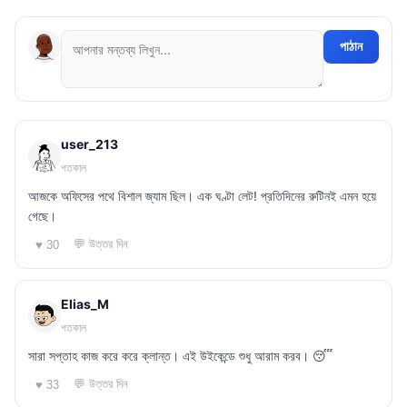
পাঠান
user_213
গতকাল
আজকে অফিসের পথে বিশাল জ্যাম ছিল। এক ঘণ্টা লেট! প্রতিদিনের রুটিনই এমন হয়ে
গেছে।
💬 উত্তর দিন
♥ 30
Elias_M
গতকাল
সারা সপ্তাহ কাজ করে করে ক্লান্ত। এই উইকেন্ডে শুধু আরাম করব। 😴
💬 উত্তর দিন
♥ 33