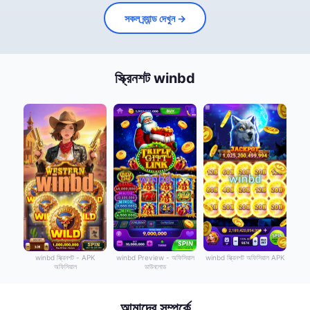
সকল ব্র্যান্ড দেখুন →
স্ক্রিনশট winbd
winbd স্ক্রিনশট - APK
winbd Preview - অফিসিয়াল
winbd স্ক্রিনশট অফিসিয়াল APK
অফিসিয়াল
ডাউনলোড
আমাদের সম্পর্কে